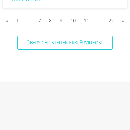
«
1
…
7
8
9
10
11
…
22
»
ÜBERSICHT STEUER-ERKLÄRVIDEOS