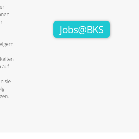
er
nnen
er
Jobs@BKS
eigern.
keiten
 auf
n sie
lg
agen.