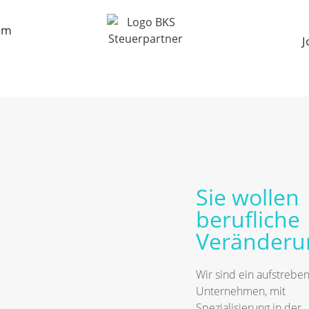
K vom 3.3.2021
am
J
rschien zuerst auf
steuerkoepfe.de
.
Sie wollen
berufliche
Veränderu
Wir sind ein aufstrebe
Unternehmen, mit
Spezialisierung in der