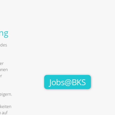
ng
ndes
er
nnen
er
Jobs@BKS
eigern.
keiten
 auf