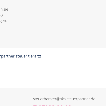
n sie
lg
agen.
steuerberater@bks-steuerpartner.de