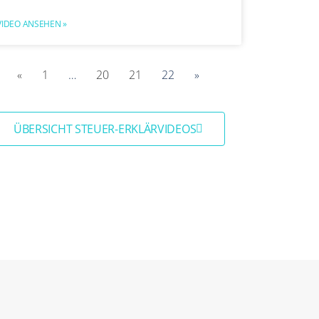
VIDEO ANSEHEN »
«
1
…
20
21
22
»
ÜBERSICHT STEUER-ERKLÄRVIDEOS