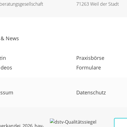
eratungs­­gesellschaft
71263 Weil der Stadt
 & News
zin
Praxisbörse
ideos
Formulare
essum
Datenschutz