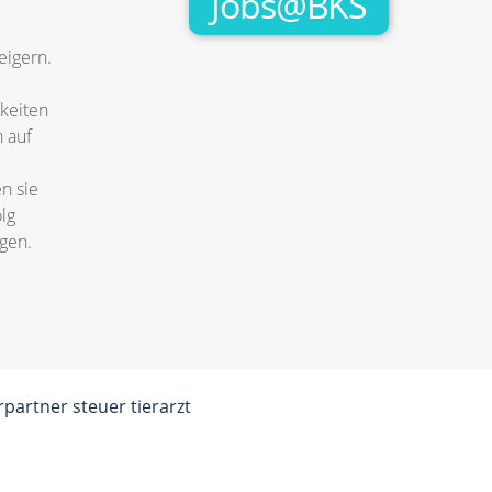
Jobs@BKS
eigern.
keiten
 auf
n sie
lg
agen.