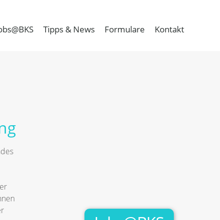
obs@BKS
Tipps & News
Formulare
Kontakt
ng
ndes
er
nnen
er